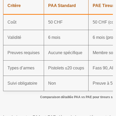
Critère
PAA Standard
PAE Tireur 
Coût
50 CHF
50 CHF (co
Validité
6 mois
6 mois (prol
Preuves requises
Aucune spécifique
Membre socié
Types d’armes
Pistolets ≤20 coups
Fass 90, AR
Suivi obligatoire
Non
Preuve à 5 e
Comparaison détaillée PAA vs PAE pour tireurs spo