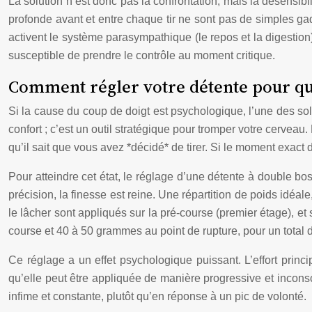
La solution n’est donc pas la confrontation, mais la désensibil
profonde avant et entre chaque tir ne sont pas de simples gad
activent le système parasympathique (le repos et la digestion)
susceptible de prendre le contrôle au moment critique.
Comment régler votre détente pour qu
Si la cause du coup de doigt est psychologique, l’une des so
confort ; c’est un outil stratégique pour tromper votre cerveau.
qu’il sait que vous avez *décidé* de tirer. Si le moment exact d
Pour atteindre cet état, le réglage d’une détente à double boss
précision, la finesse est reine. Une répartition de poids idéale
le lâcher sont appliqués sur la pré-course (premier étage), e
course et 40 à 50 grammes au point de rupture, pour un tota
Ce réglage a un effet psychologique puissant. L’effort princ
qu’elle peut être appliquée de manière progressive et inconsci
infime et constante, plutôt qu’en réponse à un pic de volonté.