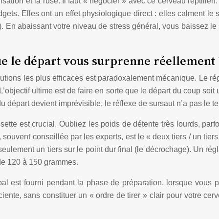
isation et la ruse. Il faut « négocier » avec ce cerveau reptili
gets. Elles ont un effet physiologique direct : elles calment l
. En abaissant votre niveau de stress général, vous baissez le s
e le départ vous surprenne réellement 
lutions les plus efficaces est paradoxalement mécanique. Le r
 L’objectif ultime est de faire en sorte que le départ du coup soit
u départ devient imprévisible, le réflexe de sursaut n’a pas le t
ette est crucial. Oubliez les poids de détente très lourds, parfo
, souvent conseillée par les experts, est le « deux tiers / un tier
t seulement un tiers sur le point dur final (le décrochage). Un 
l de 120 à 150 grammes.
ipal est fourni pendant la phase de préparation, lorsque vous p
ente, sans constituer un « ordre de tirer » clair pour votre ce