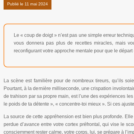
Publié le 11 mai 2024
Le « coup de doigt » n’est pas une simple erreur technique
vous donnera pas plus de recettes miracles, mais vou
reconfigurant votre approche mentale pour que le départ d
La scène est familière pour de nombreux tireurs, qu’ils soien
Pourtant, à la dernière milliseconde, une crispation involontai
de trahison par sa propre main, est l’une des expériences les 
le poids de ta détente », « concentre-toi mieux ». Si ces ajus
La source de cette appréhension est bien plus profonde. Elle 
perdue d’avance entre votre cortex préfrontal, qui vise le s
consciemment rester calme, votre corps, lui, se prépare à l’impa