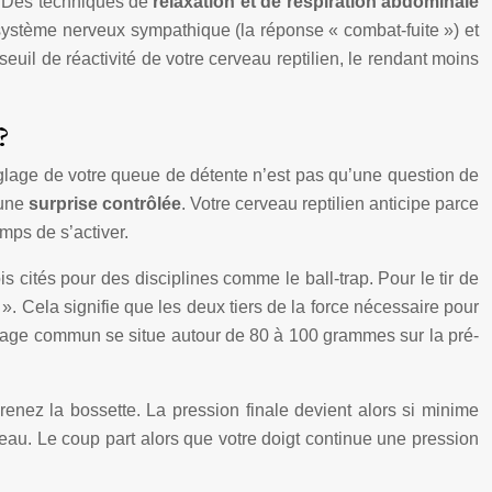
en. Des techniques de
relaxation et de respiration abdominale
e système nerveux sympathique (la réponse « combat-fuite ») et
euil de réactivité de votre cerveau reptilien, le rendant moins
?
églage de votre queue de détente n’est pas qu’une question de
 une
surprise contrôlée
. Votre cerveau reptilien anticipe parce
emps de s’activer.
is cités pour des disciplines comme le ball-trap. Pour le tir de
s ». Cela signifie que les deux tiers de la force nécessaire pour
réglage commun se situe autour de 80 à 100 grammes sur la pré-
renez la bossette. La pression finale devient alors si minime
rveau. Le coup part alors que votre doigt continue une pression