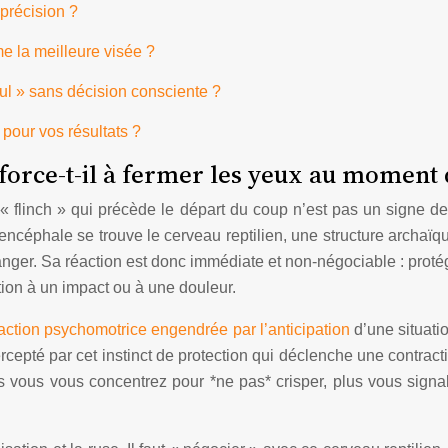
mprécision ?
e la meilleure visée ?
ul » sans décision consciente ?
pour vos résultats ?
force-t-il à fermer les yeux au moment d
 « flinch » qui précède le départ du coup n’est pas un signe d
encéphale se trouve le cerveau reptilien, une structure archaïqu
nger. Sa réaction est donc immédiate et non-négociable : protég
tion à un impact ou à une douleur.
action psychomotrice engendrée par l’anticipation
d’une situati
ercepté par cet instinct de protection qui déclenche une contrac
lus vous vous concentrez pour *ne pas* crisper, plus vous sig