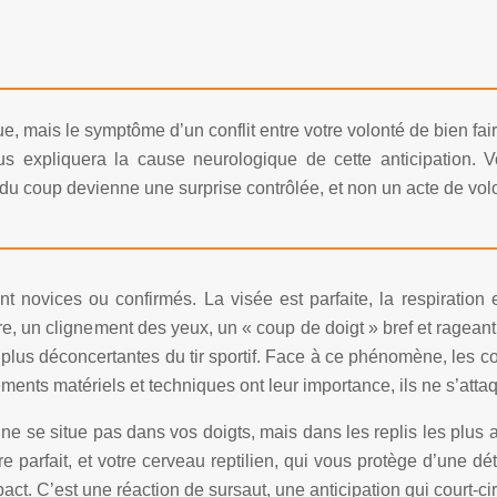
, mais le symptôme d’un conflit entre votre volonté de bien fair
s expliquera la cause neurologique de cette anticipation. Vo
u coup devienne une surprise contrôlée, et non un acte de volon
t novices ou confirmés. La visée est parfaite, la respiration 
re, un clignement des yeux, un « coup de doigt » bref et rageant
plus déconcertantes du tir sportif. Face à ce phénomène, les cons
tements matériels et techniques ont leur importance, ils ne s’at
ne se situe pas dans vos doigts, mais dans les replis les plus 
core parfait, et votre cerveau reptilien, qui vous protège d’u
ct. C’est une réaction de sursaut, une anticipation qui court-circ